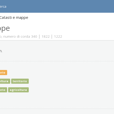
erca
Catasti e mappe
ppe
|
|
o, numero di corda 340
1822
1222
n.
orio
oltura
territorio
orio
agricoltura