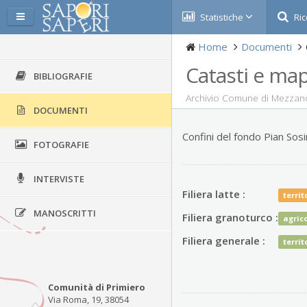
Statistiche
Ric
Home
Documenti
Catasti e ma
BIBLIOGRAFIE
Archivio Comune di Mezzan
DOCUMENTI
Confini del fondo Pian Sosi
FOTOGRAFIE
INTERVISTE
Filiera latte :
territ
MANOSCRITTI
Filiera granoturco :
agric
Filiera generale :
territ
Comunità di Primiero
Via Roma, 19, 38054