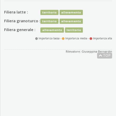
Filiera latte :
territorio
allevamento
Filiera granoturco :
territorio
allevamento
Filiera generale :
allevamento
territorio
Importanza bassa -
Importanza media -
Importanza alta
Rilevatore: Giuseppina Bernardin
TOP